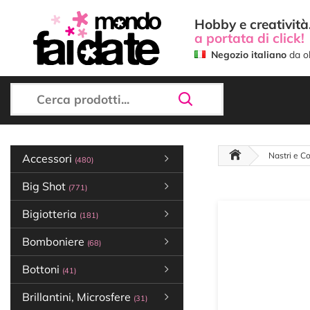
Hobby e creatività.
a portata di click!
Negozio italiano
da ol
Nastri e Co
Accessori
(480)
Big Shot
(771)
Bigiotteria
(181)
Bomboniere
(68)
Bottoni
(41)
Brillantini, Microsfere
(31)