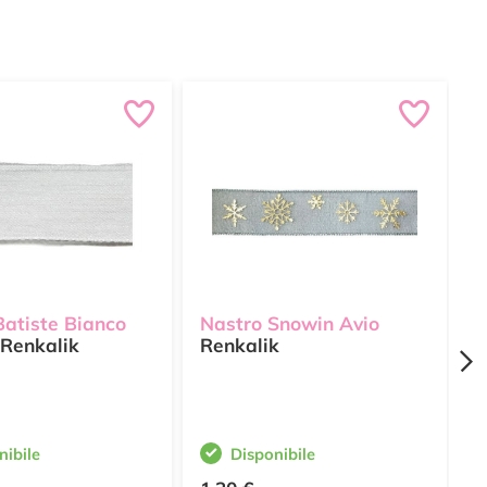
Batiste Bianco
Nastro Snowin Avio
N
Renkalik
Renkalik
A
nibile
Disponibile