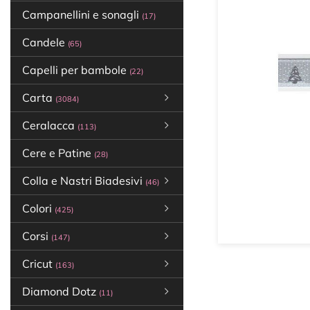
Campanellini e sonagli
(17)
Candele
(65)
Capelli per bambole
(22)
Carta
(3084)
Ceralacca
(113)
Cere e Patine
(28)
Colla e Nastri Biadesivi
(46)
Colori
(425)
Corsi
(147)
Cricut
(163)
Diamond Dotz
(11)