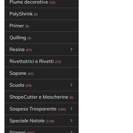
Piume decorative
(10)
PolyShrink
(5)
Primer
(5)
Quilling
(4)
Resina
(47)
Rivettatrici e Rivetti
(15)
Sapone
(42)
Scuola
(29)
ShapeCutter e Mascherine
(5)
Sospeso Trasparente
(180)
Speciale Natale
(118)
Stampi