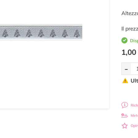
Altezz
Il prez
Dis
1,00
-
Ul
Rich
Met
Opin