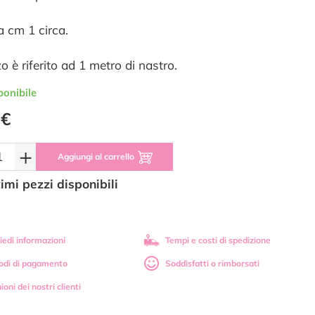
a cm 1 circa.
zo è riferito ad 1 metro di nastro.
ponibile
 €
+
Aggiungi al carrello
timi pezzi disponibili
iedi informazioni
Tempi e costi di spedizione
odi di pagamento
Soddisfatti o rimborsati
ioni dei nostri clienti