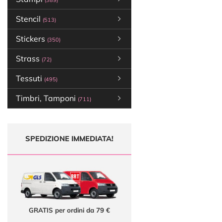
(389)
Stencil
(513)
Stickers
(350)
Strass
(72)
Tessuti
(495)
Timbri, Tamponi
(711)
SPEDIZIONE IMMEDIATA!
GRATIS per ordini da 79 €