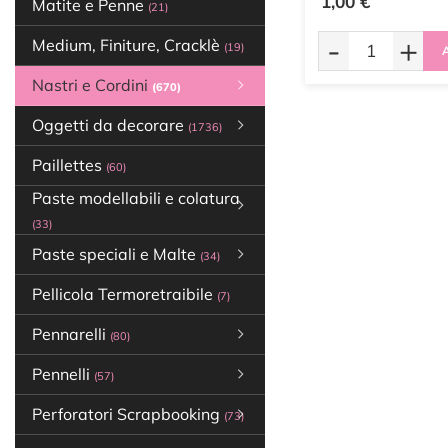
1,00 €
Matite e Penne
(21)
-
+
Medium, Finiture, Cracklè
(19)
A
Nastri e Cordini
(670)
Oggetti da decorare
(1736)
Paillettes
(60)
Paste modellabili e colatura
(33)
Paste speciali e Malte
(34)
Pellicola Termoretraibile
(7)
Pennarelli
(80)
Pennelli
(57)
Perforatori Scrapbooking
(73)