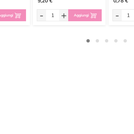
9,20 €
0,78 €
-
+
-
ggiungi
Aggiungi