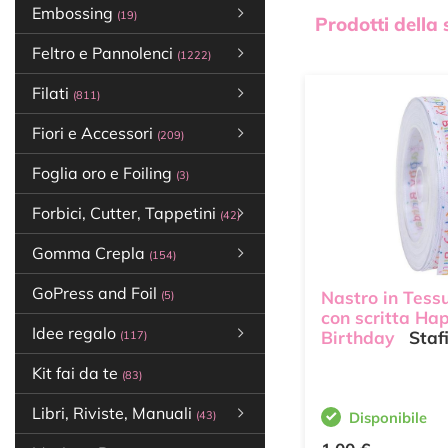
Embossing
(19)
Prodotti della
Feltro e Pannolenci
(1222)
Filati
(811)
Fiori e Accessori
(209)
Foglia oro e Foiling
(3)
Forbici, Cutter, Tappetini
(42)
Gomma Crepla
(154)
GoPress and Foil
Nastro in Tess
(5)
con scritta Ha
Idee regalo
Birthday
Stafi
(117)
Kit fai da te
(83)
Libri, Riviste, Manuali
(43)
Disponibile