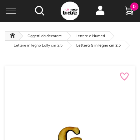
Hobby e
0
creatività...
a portata di click!
Negozio italiano
da
oltre 15 anni online
Oggetti da decorare
Lettere e Numeri
Lettere in legno Lolly cm 2,5
Lettera G in legno cm 2,5