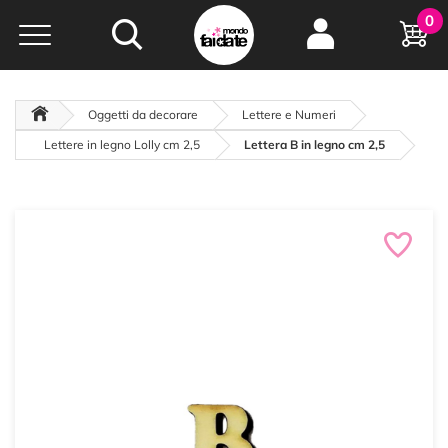
Hobby e
0
creatività...
a portata di click!
Negozio italiano
da
oltre 15 anni online
Oggetti da decorare
Lettere e Numeri
Lettere in legno Lolly cm 2,5
Lettera B in legno cm 2,5