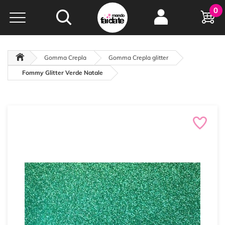
Hobby e
0
creatività...
a portata di click!
Negozio italiano
da
oltre 15 anni online
Gomma Crepla
Gomma Crepla glitter
Fommy Glitter Verde Natale