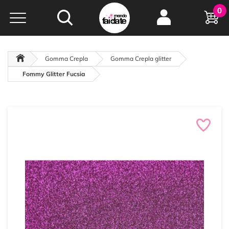
Hobby e
0
creatività...
a portata di click!
Negozio italiano
da
oltre 15 anni online
Gomma Crepla
Gomma Crepla glitter
Fommy Glitter Fucsia