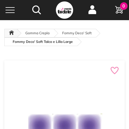
Hobby e
0
creatività...
a portata di click!
Negozio italiano
da
oltre 15 anni online
Gomma Crepla
Fommy Deco' Soft
Fommy Deco' Soft Talco e Lilla Large