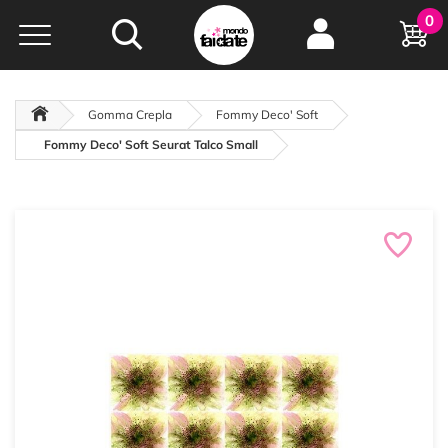
Hobby e
0
creatività...
a portata di click!
Negozio italiano
da
oltre 15 anni online
Gomma Crepla
Fommy Deco' Soft
Fommy Deco' Soft Seurat Talco Small