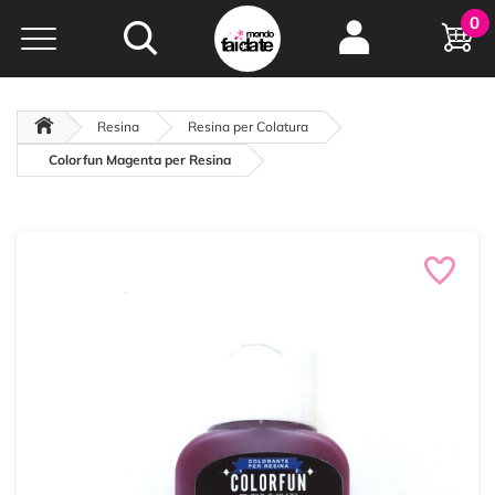
Hobby e
0
creatività...
a portata di click!
Negozio italiano
da
oltre 15 anni online
Resina
Resina per Colatura
Colorfun Magenta per Resina