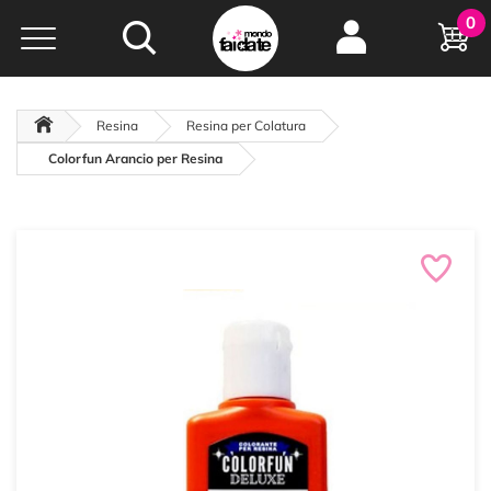
Hobby e
0
creatività...
a portata di click!
Negozio italiano
da
oltre 15 anni online
Resina
Resina per Colatura
Colorfun Arancio per Resina