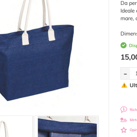
Da per
Ideale 
mare, 
Dimens
Dis
15,0
-
Ul
Rich
Met
Opin