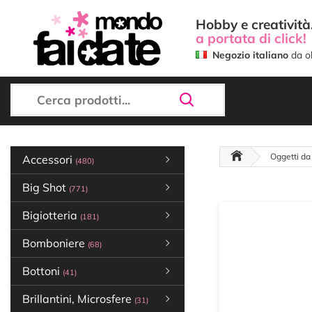
Hobby e creatività.
a portata di click!
Negozio italiano
da ol
Oggetti da
Accessori
(480)
Big Shot
(771)
Bigiotteria
(181)
Bomboniere
(68)
Bottoni
(41)
Brillantini, Microsfere
(31)