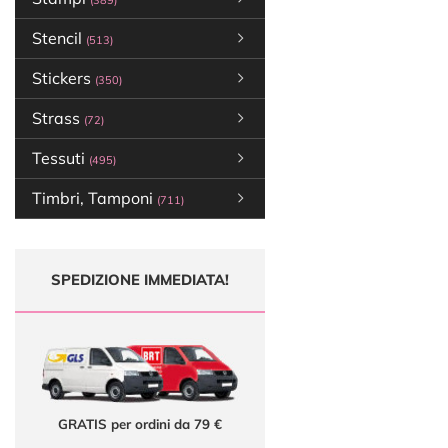
(389)
Stencil
(513)
Stickers
(350)
Strass
(72)
Tessuti
(495)
Timbri, Tamponi
(711)
SPEDIZIONE IMMEDIATA!
GRATIS per ordini da 79 €