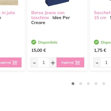
 in juta
Borsa Jeans con
Sacchet
e
taschino
Idee Per
15 cm
S
Creare
Disponibile
Dispo
15,00 €
1,75 €
-
+
-
ggiungi
Aggiungi