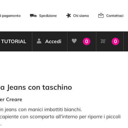
di pagamento
Spedizione
Chi siamo
Contattaci
TUTORIAL
Accedi
0
0
a Jeans con taschino
er Creare
in jeans con manici imbottiti bianchi.
capiente con scomparto all'interno per riporre i piccoli
.