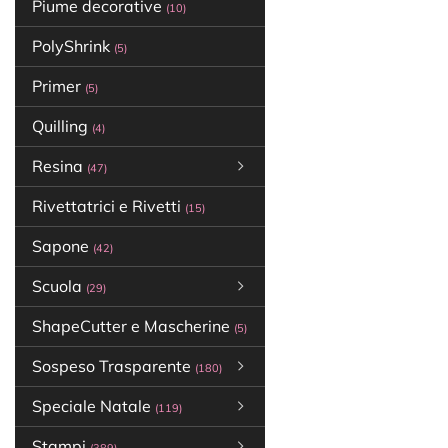
Piume decorative
(10)
PolyShrink
(5)
Primer
(5)
Quilling
(4)
Resina
(47)
Rivettatrici e Rivetti
(15)
Sapone
(42)
Scuola
(29)
ShapeCutter e Mascherine
(5)
Sospeso Trasparente
(180)
Speciale Natale
(119)
Stampi