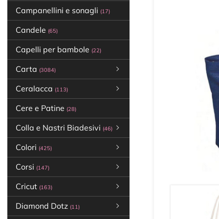
Campanellini e sonagli
(17)
Candele
(65)
Capelli per bambole
(22)
Carta
(3084)
Ceralacca
(113)
Cere e Patine
(28)
Colla e Nastri Biadesivi
(46)
Colori
(425)
Corsi
(147)
Cricut
(163)
Diamond Dotz
(11)