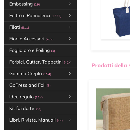
Embossing
(19)
Feltro e Pannolenci
(1222)
Filati
(811)
Fiori e Accessori
(209)
Foglia oro e Foiling
(3)
Forbici, Cutter, Tappetini
(42)
Prodotti della
Gomma Crepla
(154)
GoPress and Foil
(5)
Idee regalo
(117)
Kit fai da te
(83)
Libri, Riviste, Manuali
(44)