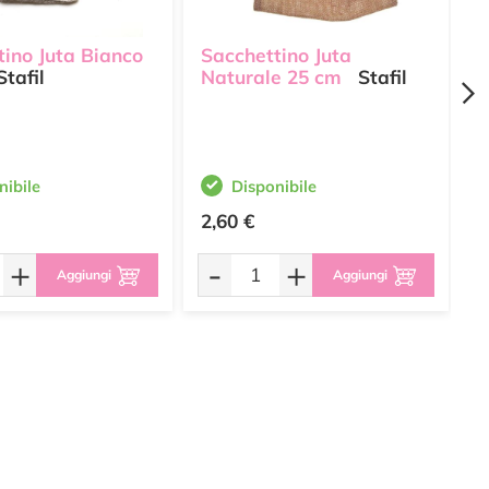
tino Juta Bianco
Sacchettino Juta
B
tafil
Naturale 25 cm
Stafil
S
nibile
Disponibile
2,60 €
4
+
-
+
Aggiungi
Aggiungi