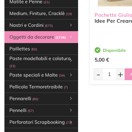
Matite e Penne
(21)
Medium, Finiture, Cracklè
Pochette Giulia
(19)
Idee Per Crear
Nastri e Cordini
(670)
Oggetti da decorare
(1736)
Paillettes
(60)
Disponibile
Paste modellabili e colatura
5,00 €
(33)
-
+
A
Paste speciali e Malte
(34)
Pellicola Termoretraibile
(7)
Pennarelli
(80)
Pennelli
(57)
Perforatori Scrapbooking
(73)