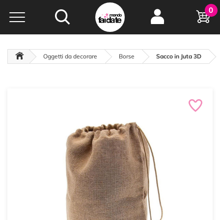
Hobby e
0
creatività...
a portata di click!
Negozio italiano
da
oltre 15 anni online
Oggetti da decorare
Borse
Sacco in Juta 3D