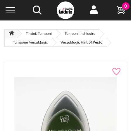
Hobby e
0
creatività...
a portata di click!
Negozio italiano
da
oltre 15 anni online
Timbri, Tamponi
Tamponi inchiostro
Tampone VersaMagic
VersaMagic Hint of Pesto