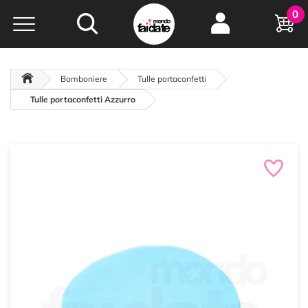
Hobby e
0
creatività...
a portata di click!
Negozio italiano
da
oltre 15 anni online
Bomboniere
Tulle portaconfetti
Tulle portaconfetti Azzurro