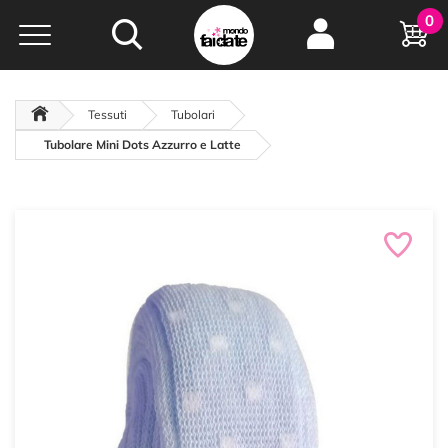
Hobby e
0
creatività...
a portata di click!
Negozio italiano
da
oltre 15 anni online
Tessuti
Tubolari
Tubolare Mini Dots Azzurro e Latte