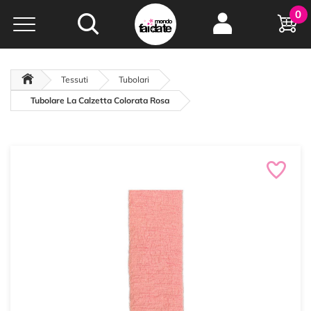
Hobby e
0
creatività...
a portata di click!
Negozio italiano
da
oltre 15 anni online
Tessuti
Tubolari
Tubolare La Calzetta Colorata Rosa