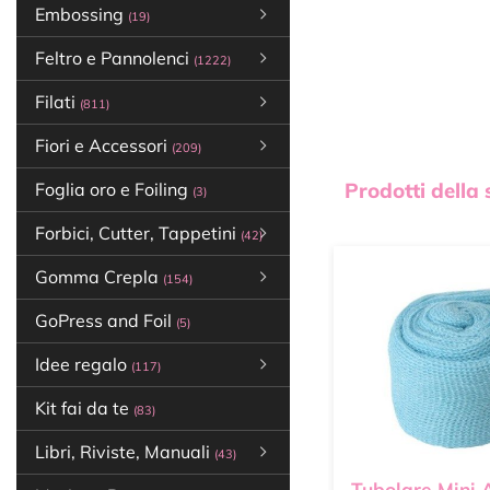
Embossing
(19)
Feltro e Pannolenci
(1222)
Filati
(811)
Fiori e Accessori
(209)
Prodotti della
Foglia oro e Foiling
(3)
Forbici, Cutter, Tappetini
(42)
Gomma Crepla
(154)
GoPress and Foil
(5)
Idee regalo
(117)
Kit fai da te
(83)
Libri, Riviste, Manuali
(43)
Tubolare Mini 