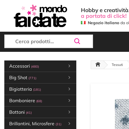
Hobby e creatività.
a portata di click!
Negozio italiano
da ol
Tessuti
Accessori
(480)
Big Shot
(771)
Bigiotteria
(181)
Bomboniere
(68)
Bottoni
(41)
Brillantini, Microsfere
(31)