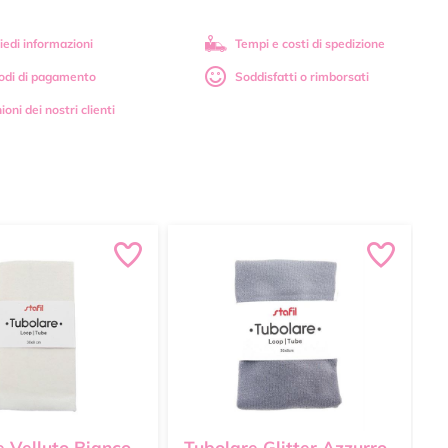
iedi informazioni
Tempi e costi di spedizione
odi di pagamento
Soddisfatti o rimborsati
ioni dei nostri clienti
e Velluto Bianco
Tubolare Glitter Azzurro
T