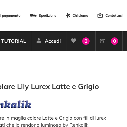
di pagamento
Spedizione
Chi siamo
Contattaci
TUTORIAL
Accedi
0
0
lare Lily Lurex Latte e Grigio
e in maglia colore Latte e Grigio con fili di lurex
ati che lo rendono luminoso by Renkalik.