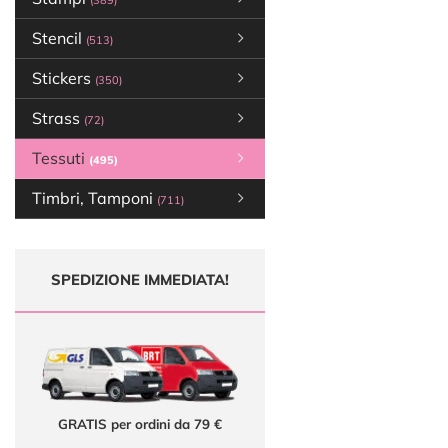
(389)
Stencil
(513)
Stickers
(350)
Strass
(72)
Tessuti
(495)
Timbri, Tamponi
(711)
SPEDIZIONE IMMEDIATA!
GRATIS per ordini da 79 €