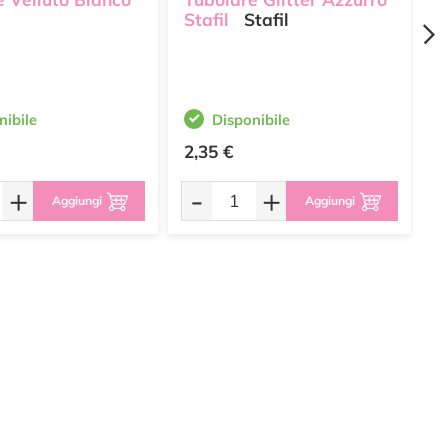
Stafil
Stafil
R
M
nibile
Disponibile
2,35 €
4
+
-
+
Aggiungi
Aggiungi