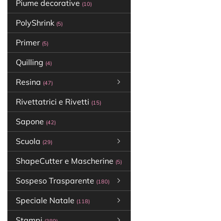
Piume decorative
(10)
PolyShrink
(5)
Primer
(5)
Quilling
(4)
Resina
(47)
Rivettatrici e Rivetti
(15)
Sapone
(42)
Scuola
(29)
ShapeCutter e Mascherine
(5)
Sospeso Trasparente
(180)
Speciale Natale
(118)
Stampi