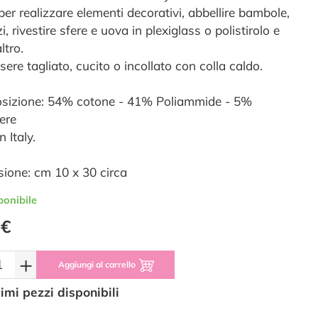
per realizzare elementi decorativi, abbellire bambole,
, rivestire sfere e uova in plexiglass o polistirolo e
ltro.
ere tagliato, cucito o incollato con colla caldo.
izione: 54% cotone - 41% Poliammide - 5%
tere
 Italy.
ione: cm 10 x 30 circa
ponibile
 €
+
Aggiungi al carrello
timi pezzi disponibili