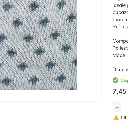
Ideale 
pupazzi
tanto a
Può ess
Compos
Polies
Made in
Dimens
Dis
7,45
-
Ul