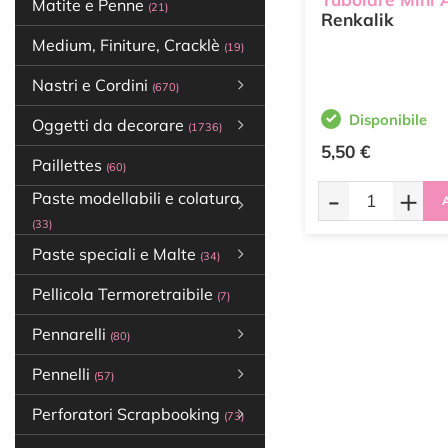
Matite e Penne
(21)
Renkalik
Medium, Finiture, Cracklè
(19)
Nastri e Cordini
(670)
Disponibile
Oggetti da decorare
(1736)
5,50 €
Paillettes
(60)
-
+
Paste modellabili e colatura
A
(33)
Paste speciali e Malte
(34)
Pellicola Termoretraibile
(7)
Pennarelli
(80)
Pennelli
(57)
Perforatori Scrapbooking
(73)