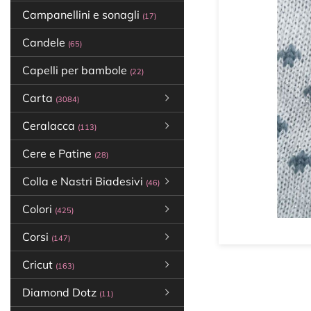
Campanellini e sonagli
(17)
Candele
(65)
Capelli per bambole
(22)
Carta
(3084)
Ceralacca
(113)
Cere e Patine
(28)
Colla e Nastri Biadesivi
(46)
Colori
(425)
Corsi
(147)
Cricut
(163)
Diamond Dotz
(11)