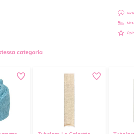
Rich
Met
Opin
 stessa categoria
Azzurro
Tubolare La Calzetta
Tubolar