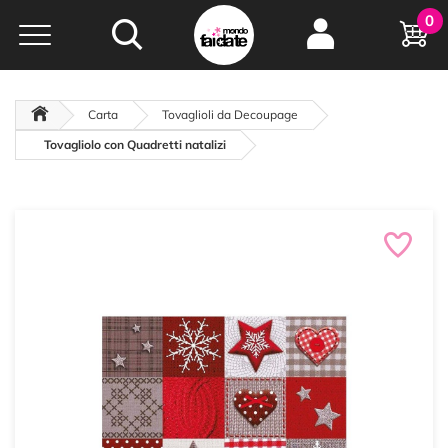
Hobby e
0
creatività...
a portata di click!
Negozio italiano
da
oltre 15 anni online
Carta
Tovaglioli da Decoupage
Tovagliolo con Quadretti natalizi