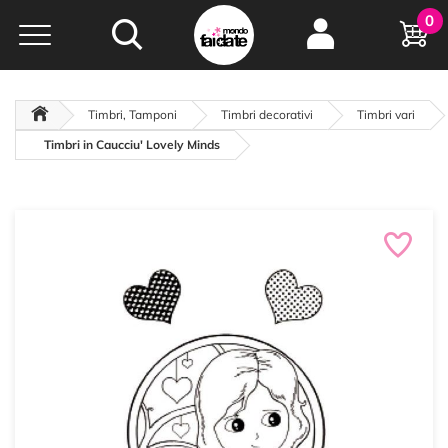
Hobby e
0
creatività...
a portata di click!
Negozio italiano
da
oltre 15 anni online
Timbri, Tamponi
Timbri decorativi
Timbri vari
Timbri in Caucciu' Lovely Minds