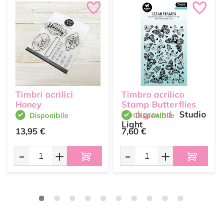
Timbri acrilici
Timbro acrilico
Honey
Stamp Butterflies
Background
Studio
Disponibile
Disponibile
Light
13,95 €
7,60 €
-
+
-
+