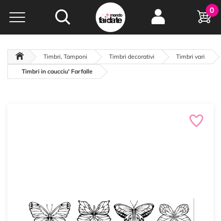
Hobby e
0
creatività...
a portata di click!
Negozio italiano
da
oltre 15 anni online
Timbri, Tamponi
Timbri decorativi
Timbri vari
Timbri in caucciu' Farfalle