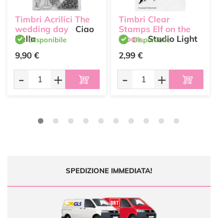
Timbri Acrilici The
Timbri Clear
wedding day
Ciao
Stamps Elf on the
Bella
Moon
Studio Light
Disponibile
Disponibile
9,90 €
2,99 €
-
+
-
+
SPEDIZIONE IMMEDIATA!