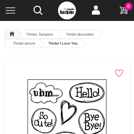
Hobby e
0
creatività...
a portata di click!
Negozio italiano
da
oltre 15 anni online
Timbri, Tamponi
Timbri decorativi
Timbri amore
Timbri I Love You