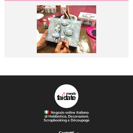
Negozio online italiano
di Hobbistica, Decorazioni,
Scrapbooking e Découpage
Contatti