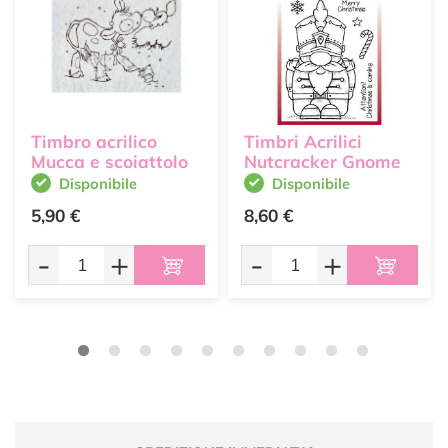
Timbro acrilico
Timbri Acrilici
Mucca e scoiattolo
Nutcracker Gnome
Disponibile
Disponibile
5,90 €
8,60 €
-
+
-
+