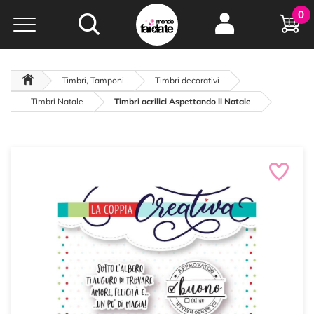
Hobby e
0
creatività...
a portata di click!
Negozio italiano
da
oltre 15 anni online
Timbri, Tamponi
Timbri decorativi
Timbri Natale
Timbri acrilici Aspettando il Natale