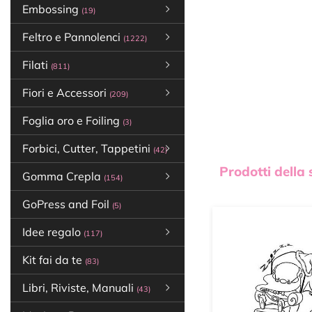
Embossing
(19)
Feltro e Pannolenci
(1222)
Filati
(811)
Fiori e Accessori
(209)
Foglia oro e Foiling
(3)
Forbici, Cutter, Tappetini
(42)
Prodotti della
Gomma Crepla
(154)
GoPress and Foil
(5)
Idee regalo
(117)
Kit fai da te
(83)
Libri, Riviste, Manuali
(43)