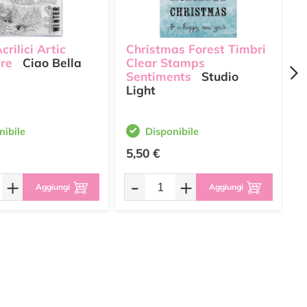
crilici Artic
Christmas Forest Timbri
T
re
Ciao Bella
Clear Stamps
L
Sentiments
Studio
Light
nibile
Disponibile
5,50 €
1
+
-
+
Aggiungi
Aggiungi