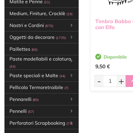
Matite e Penne
(21)
Medium, Finiture, Cracklè
(19)
Timbro Babbo 
Nastri e Cordini
(670)
con Elfo
Oggetti da decorare
(1735)
Paillettes
(60)
Disponibile
Paste modellabili e colatura
9,50 €
(33)
Paste speciali e Malte
(34)
-
+
A
Pellicola Termoretraibile
(7)
Pennarelli
(80)
Pennelli
(57)
Perforatori Scrapbooking
(73)