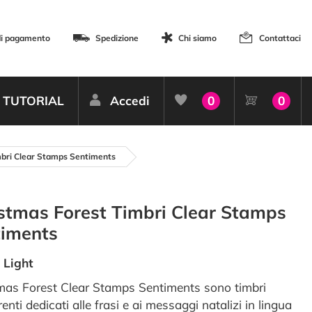
di pagamento
Spedizione
Chi siamo
Contattaci
TUTORIAL
Accedi
0
0
mbri Clear Stamps Sentiments
stmas Forest Timbri Clear Stamps
timents
 Light
mas Forest Clear Stamps Sentiments sono timbri
enti dedicati alle frasi e ai messaggi natalizi in lingua