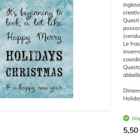
inglese
creativ
Questi
posson
(vendu
Le fra
invern
coordin
Questo 
abbell
Dimens
Holida
Dis
5,50