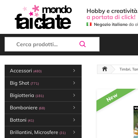
Hobby e creatività.
a portata di click!
Negozio italiano
da ol
Timbri, Ta
Accessori
(480)
Big Shot
(771)
New
Bigiotteria
(181)
Bomboniere
(68)
Bottoni
(41)
Brillantini, Microsfere
(31)