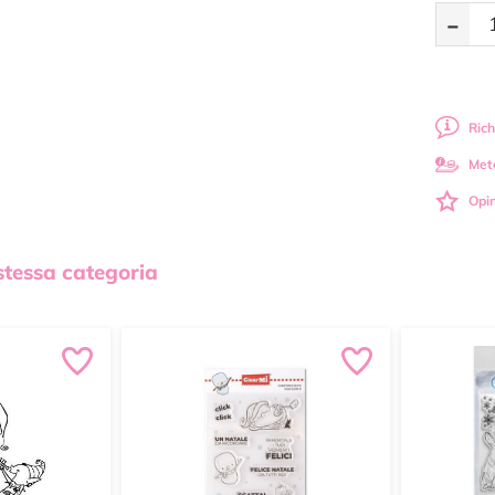
-
Rich
Met
Opin
 stessa categoria