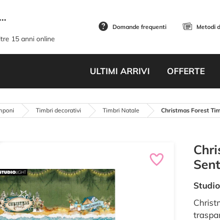
..
Domande frequenti
Metodi 
tre 15 anni online
ULTIMI ARRIVI
OFFERTE
mponi
Timbri decorativi
Timbri Natale
Christmas Forest Ti
Chri
Sen
Studio
Christ
traspar