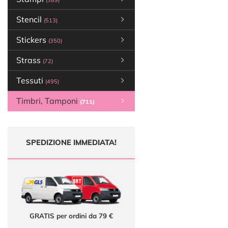
(389)
Stencil
(513)
Stickers
(350)
Strass
(72)
Tessuti
(495)
Timbri, Tamponi
(711)
SPEDIZIONE IMMEDIATA!
GRATIS per ordini da 79 €