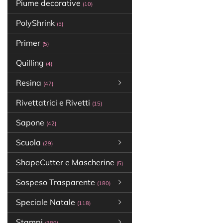
Piume decorative
(10)
PolyShrink
(5)
Primer
(5)
Quilling
(4)
Resina
(47)
Rivettatrici e Rivetti
(15)
Sapone
(42)
Scuola
(29)
ShapeCutter e Mascherine
(5)
Sospeso Trasparente
(180)
Speciale Natale
(118)
Stampi