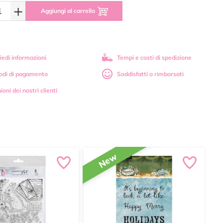
+
Aggiungi al carrello
iedi informazioni
Tempi e costi di spedizione
odi di pagamento
Soddisfatti o rimborsati
ioni dei nostri clienti
New