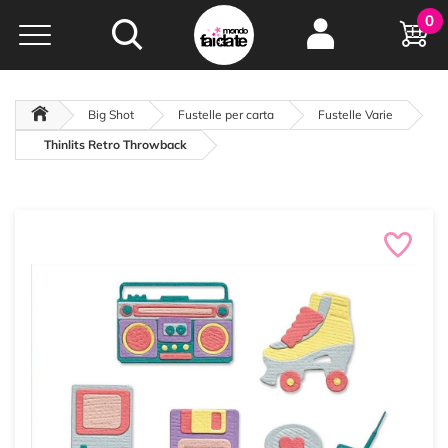
Hobby e
0
creatività...
a portata di click!
Negozio italiano
da
oltre 15 anni online
Big Shot
Fustelle per carta
Fustelle Varie
Thinlits Retro Throwback