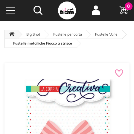
Hobby e
0
creatività...
a portata di click!
Negozio italiano
da
oltre 15 anni online
Big Shot
Fustelle per carta
Fustelle Varie
Fustelle metalliche Fiocco a strisce