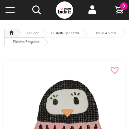
Hobby e
0
creatività...
a portata di click!
Negozio italiano
da
oltre 15 anni online
Big Shot
Fustelle per carta
Fustelle Animali
Thinlits Pinguino