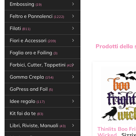
Embossing
(19)
Feltro e Pannolenci
(1222)
Filati
(811)
Fiori e Accessori
(209)
Prodotti della
Foglia oro e Foiling
(3)
Forbici, Cutter, Tappetini
(42)
Gomma Crepla
(154)
GoPress and Foil
(5)
Idee regalo
(117)
Kit fai da te
(83)
Libri, Riviste, Manuali
(43)
Thinlits Boo Fr
Wicked
Sizzi