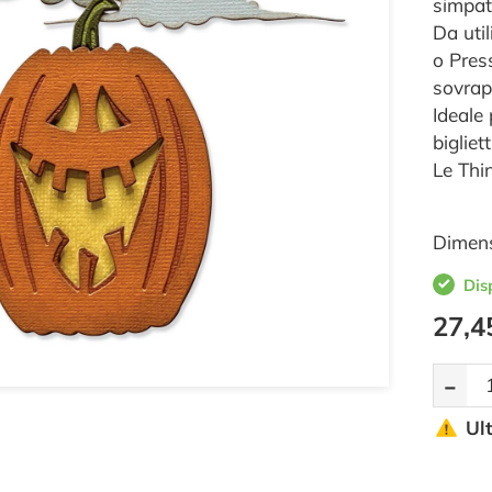
simpat
Da util
o Press
sovrap
Ideale 
bigliet
Le Thi
Dimens
Dis
27,4
-
Ul