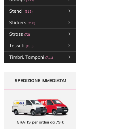
(389)
Stencil
(513)
Stickers
(350)
Strass
(72)
Tessuti
(495)
Timbri, Tamponi
(711)
SPEDIZIONE IMMEDIATA!
GRATIS per ordini da 79 €