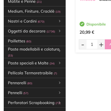
Matite e Penne
(21)
Medium, Finiture, Cracklè
(19)
Nastri e Cordini
(670)
Disponibile
Oggetti da decorare
20,99 €
(1736)
Paillettes
-
+
(60)
A
Paste modellabili e colatura
(33)
Paste speciali e Malte
(34)
Pellicola Termoretraibile
(7)
Pennarelli
(80)
Pennelli
(57)
Perforatori Scrapbooking
(73)