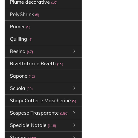
Piume decorative
(10)
PolyShrink
(5)
Primer
(5)
Quilling
(4)
Resina
(47)
Rivettatrici e Rivetti
(15)
Sapone
(42)
Scuola
(29)
ShapeCutter e Mascherine
(5)
Sospeso Trasparente
(180)
Speciale Natale
(118)
Stampi