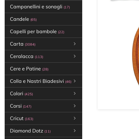
Campanellini e sonagli
(17)
Candele
(65)
Capelli per bambole
(22)
Carta
(3084)
Ceralacca
(113)
Cere e Patine
(28)
Colla e Nastri Biadesivi
(46)
Colori
(425)
Corsi
(147)
Cricut
(163)
Diamond Dotz
(11)