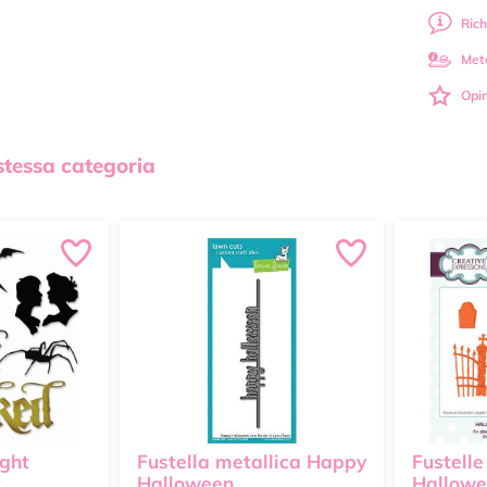
Rich
Met
Opin
 stessa categoria
ight
Fustella metallica Happy
Fustelle
x
Halloween
Hallowe