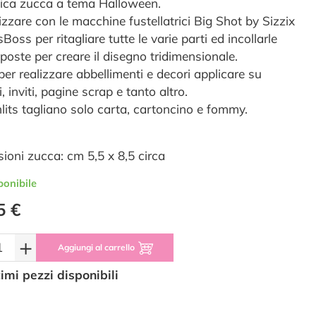
ica zucca a tema Halloween.
izzare con le macchine fustellatrici Big Shot by Sizzix
Boss per ritagliare tutte le varie parti ed incollarle
poste per creare il disegno tridimensionale.
per realizzare abbellimenti e decori applicare su
ti, inviti, pagine scrap e tanto altro.
nlits tagliano solo carta, cartoncino e fommy.
ioni zucca: cm 5,5 x 8,5 circa
ponibile
5 €
+
Aggiungi al carrello
timi pezzi disponibili