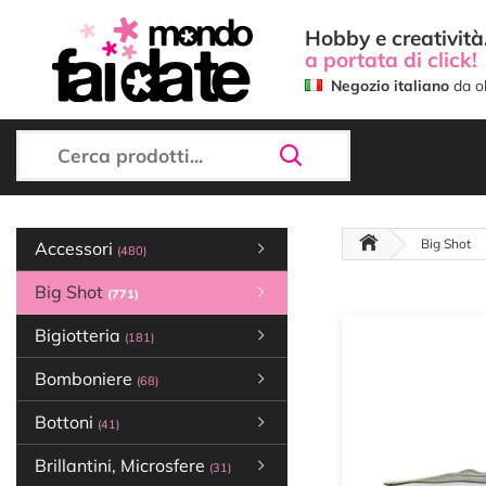
Hobby e creatività.
a portata di click!
Negozio italiano
da ol
Big Shot
Accessori
(480)
Big Shot
(771)
Bigiotteria
(181)
Bomboniere
(68)
Bottoni
(41)
Brillantini, Microsfere
(31)