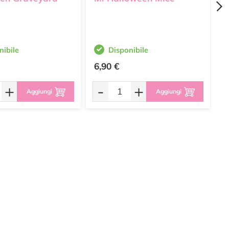
nibile
Disponibile
6,90 €
2
+
-
+
Aggiungi
Aggiungi