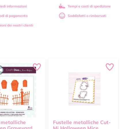
iedi informazioni
Tempi e costi di spedizione
odi di pagamento
Soddisfatti o rimborsati
ioni dei nostri clienti
 metalliche
Fustelle metalliche Cut-
F
en Graveyard
Mi Halloween Mice
T