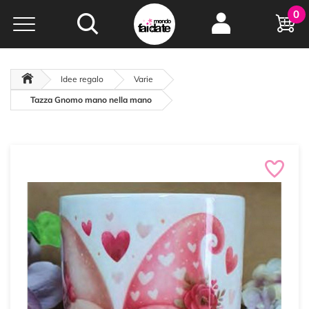
Hobby e
0
creatività...
a portata di click!
Negozio italiano
da
oltre 15 anni online
Idee regalo
Varie
Tazza Gnomo mano nella mano