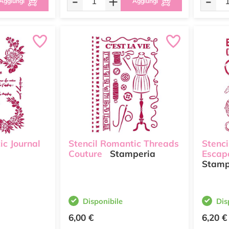
-
+
-
Aggiungi
Aggiungi
ic Journal
Stencil Romantic Threads
Stenc
Couture
Stamperia
Escap
Stamp
Disponibile
Dis
6,00 €
6,20 €