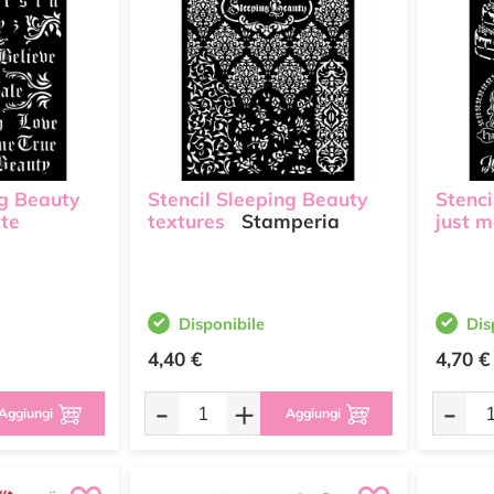
ng Beauty
Stencil Sleeping Beauty
Stenci
tte
textures
Stamperia
just m
Disponibile
Dis
4,40 €
4,70 €
-
+
-
Aggiungi
Aggiungi