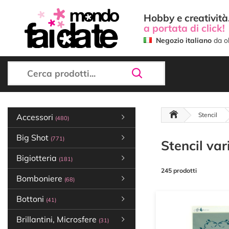
Hobby e creatività.
a portata di click!
Negozio italiano
da ol
Stencil
Accessori
(480)
Big Shot
(771)
Stencil var
Bigiotteria
(181)
245 prodotti
Bomboniere
(68)
Bottoni
(41)
Brillantini, Microsfere
(31)