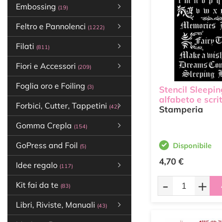
Embossing
(19)
Feltro e Pannolenci
(1222)
Filati
(811)
Fiori e Accessori
(209)
Foglia oro e Foiling
(3)
Stencil Sleepi
alfabeto e scri
Forbici, Cutter, Tappetini
(42)
Stamperia
Gomma Crepla
(154)
GoPress and Foil
Disponibile
(5)
4,70 €
Idee regalo
(117)
-
+
Kit fai da te
(83)
Libri, Riviste, Manuali
(43)