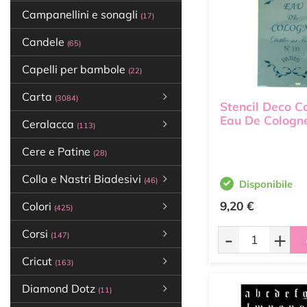
Campanellini e sonagli
(17)
Candele
(65)
Capelli per bambole
(22)
Carta
(3084)
Stencil Deco C
Eau De Cologn
Ceralacca
(113)
Cere e Patine
(28)
Colla e Nastri Biadesivi
(46)
Disponibile
9,20 €
Colori
(425)
-
+
Corsi
(147)
Cricut
(163)
Diamond Dotz
(11)