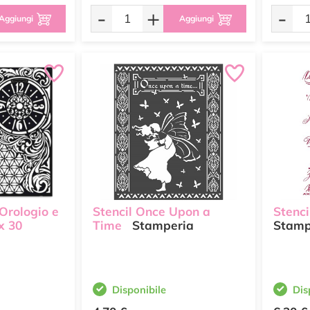
-
+
-
Aggiungi
Aggiungi
 Orologio e
Stencil Once Upon a
Stenci
x 30
Time
Stamperia
Stamp
Disponibile
Dis