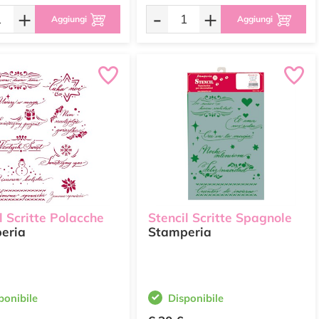
+
-
+
Aggiungi
Aggiungi
l Scritte Polacche
Stencil Scritte Spagnole
eria
Stamperia
ponibile
Disponibile