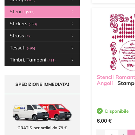
(389)
Stencil
(513)
Stickers
(350)
Strass
(72)
Tessuti
(495)
Timbri, Tamponi
(711)
Stencil Romant
Angoli
Stampe
SPEDIZIONE IMMEDIATA!
Disponibile
6,00 €
GRATIS per ordini da 79 €