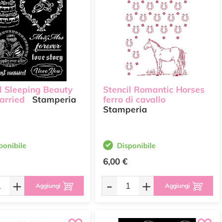
l Sleeping Beauty
Stencil Romantic Horses
arried
Stamperia
ferro di cavallo
Stamperia
ponibile
Disponibile
6,00 €
+
-
+
Aggiungi
Aggiungi