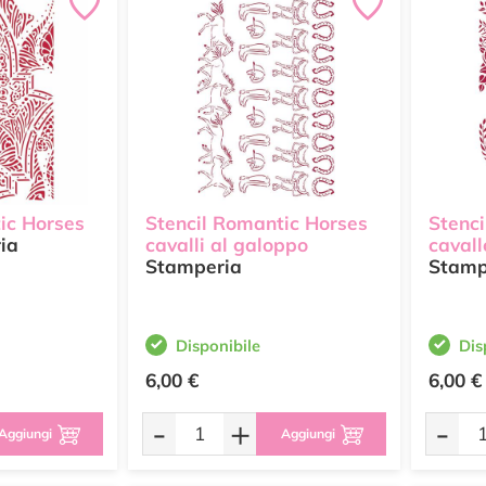
ic Horses
Stencil Romantic Horses
Stenc
ia
cavalli al galoppo
cavall
Stamperia
Stamp
Disponibile
Dis
6,00 €
6,00 €
-
+
-
Aggiungi
Aggiungi