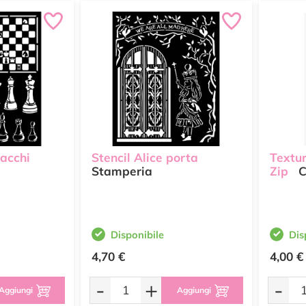
cacchi
Stencil Alice porta
Textur
Stamperia
Zip
C
Disponibile
Dis
4,70 €
4,00 €
-
+
-
Aggiungi
Aggiungi