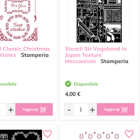
l Classic Christmas
Stencil Sir Vagabond in
Wishes
Stamperia
Japan Texture
Meccanismi
Stamperia
ponibile
Disponibile
4,00 €
+
-
+
Aggiungi
Aggiungi