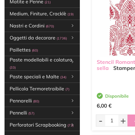
Matite e Penne
(21)
Medium, Finiture, Cracklè
(19)
Nastri e Cordini
(670)
Oggetti da decorare
(1736)
Paillettes
(60)
Paste modellabili e colatura
Stencil Romant
sella
Stamper
(33)
Paste speciali e Malte
(34)
Pellicola Termoretraibile
(7)
Disponibile
Pennarelli
(80)
6,00 €
Pennelli
(57)
-
+
Perforatori Scrapbooking
(73)