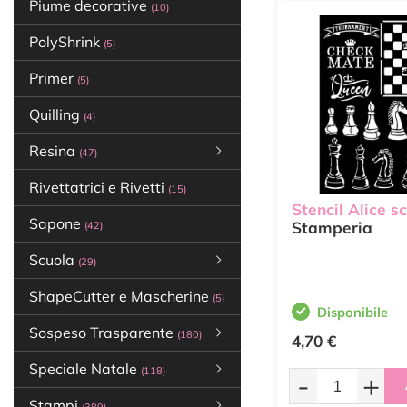
Piume decorative
(10)
PolyShrink
(5)
Primer
(5)
Quilling
(4)
Resina
(47)
Rivettatrici e Rivetti
(15)
Stencil Alice s
Sapone
Stamperia
(42)
Scuola
(29)
ShapeCutter e Mascherine
(5)
Disponibile
Sospeso Trasparente
(180)
4,70 €
Speciale Natale
(118)
-
+
Stampi