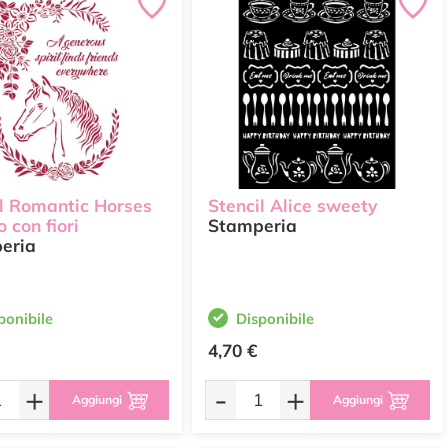
il Romantic Horses
Stencil Alice sweety
o con fiori
Stamperia
eria
ponibile
Disponibile
4,70 €
+
-
+
Aggiungi
Aggiungi