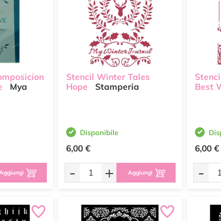
omposicion
Stencil Winter Tales
Stenci
e
Mya
Hope
Stamperia
Best 
Disponibile
Dis
6,00 €
6,00 €
-
+
-
Aggiungi
Aggiungi