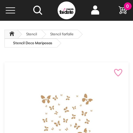
Hobby e
0
creatività...
a portata di click!
Negozio italiano
da
oltre 15 anni online
Stencil
Stencil farfalle
Stencil Deco Mariposas