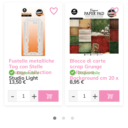
Fustelle metalliche
Blocco di carte
Tag con Stelle
scrap Grunge
Grunge Collection
Collection
Disponibile
Disponibile
Studio Light
Background cm 20 x
13,50 €
8,95 €
20
Studio Light
-
+
-
+