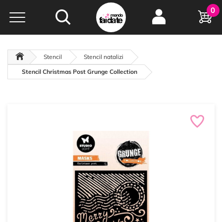
Hobby e
0
creatività...
a portata di click!
Negozio italiano
da
oltre 15 anni online
Stencil
Stencil natalizi
Stencil Christmas Post Grunge Collection