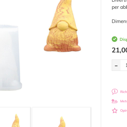
per abb
Dimens
Dis
21,0
-
Rich
Met
Opin