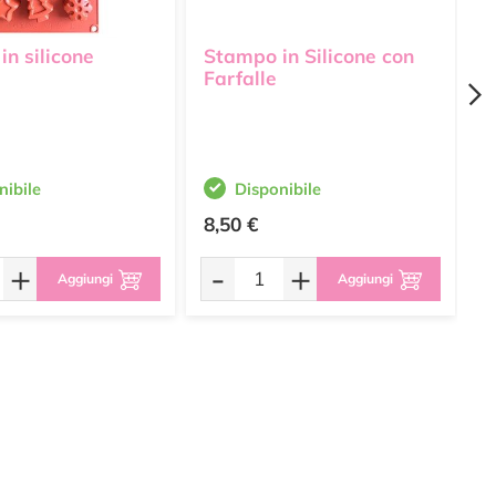
n silicone
Stampo in Silicone con
S
Farfalle
W
s
S
nibile
Disponibile
8,50 €
1
+
-
+
Aggiungi
Aggiungi