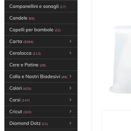
Campanellini e sonagli
(17)
Candele
(65)
Capelli per bambole
(22)
Carta
(3084)
Ceralacca
(113)
Cere e Patine
(28)
Colla e Nastri Biadesivi
(46)
Colori
(425)
Corsi
(147)
Cricut
(163)
Diamond Dotz
(11)