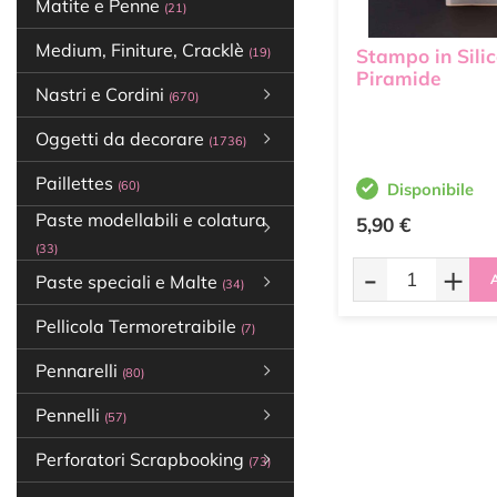
Matite e Penne
(21)
Medium, Finiture, Cracklè
Stampo in Sili
(19)
Piramide
Nastri e Cordini
(670)
Oggetti da decorare
(1736)
Paillettes
(60)
Disponibile
Paste modellabili e colatura
5,90 €
(33)
-
+
A
Paste speciali e Malte
(34)
Pellicola Termoretraibile
(7)
Pennarelli
(80)
Pennelli
(57)
Perforatori Scrapbooking
(73)