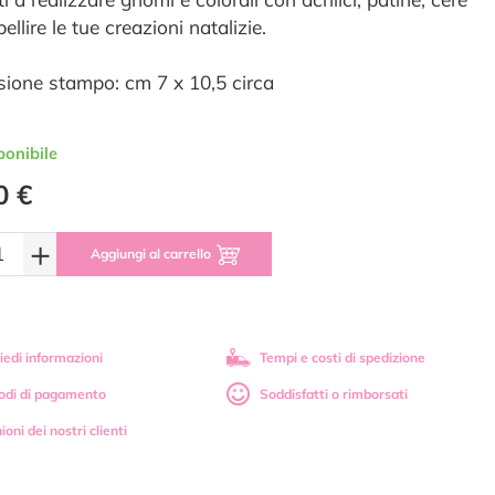
ellire le tue creazioni natalizie.
ione stampo: cm 7 x 10,5 circa
ponibile
0 €
+
Aggiungi al carrello
iedi informazioni
Tempi e costi di spedizione
odi di pagamento
Soddisfatti o rimborsati
ioni dei nostri clienti