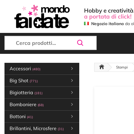
Hobby e creatività.
a portata di click!
Negozio italiano
da ol
Stampi
Accessori
(480)
Big Shot
(771)
Bigiotteria
(181)
Bomboniere
(68)
Bottoni
(41)
Brillantini, Microsfere
(31)