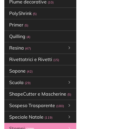
Piume decorative
(10)
PolyShrink
(5)
Primer
(5)
Quilling
(4)
Resina
(47)
Rivettatrici e Rivetti
(15)
Sapone
(42)
Scuola
(29)
ShapeCutter e Mascherine
(5)
Sospeso Trasparente
(180)
Speciale Natale
(119)
Stampi