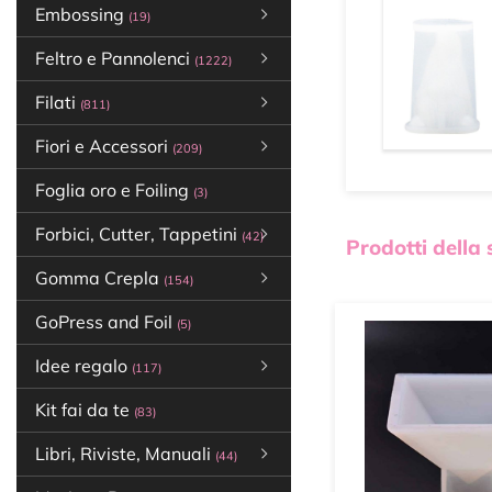
Embossing
(19)
Feltro e Pannolenci
(1222)
Filati
(811)
Fiori e Accessori
(209)
Foglia oro e Foiling
(3)
Forbici, Cutter, Tappetini
(42)
Prodotti della
Gomma Crepla
(154)
GoPress and Foil
(5)
Idee regalo
(117)
Kit fai da te
(83)
Libri, Riviste, Manuali
(44)