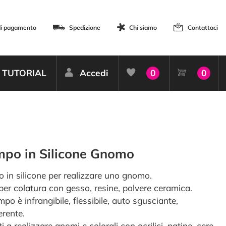
di pagamento
Spedizione
Chi siamo
Contattaci
TUTORIAL
Accedi
0
0
po in Silicone Gnomo
 in silicone per realizzare uno gnomo.
 per colatura con gesso, resine, polvere ceramica.
po è infrangibile, flessibile, auto sgusciante,
erente.
ti a realizzare gnomi e colorali con acrilici, patine, cere