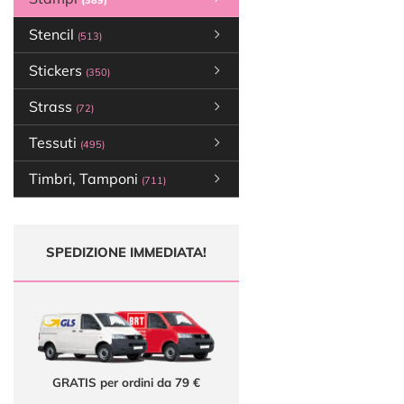
(389)
Stencil
(513)
Stickers
(350)
Strass
(72)
Tessuti
(495)
Timbri, Tamponi
(711)
SPEDIZIONE IMMEDIATA!
GRATIS per ordini da 79 €