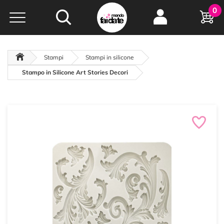
Hobby e
0
creatività...
a portata di click!
Negozio italiano
da
oltre 15 anni online
Stampi
Stampi in silicone
Stampo in Silicone Art Stories Decori