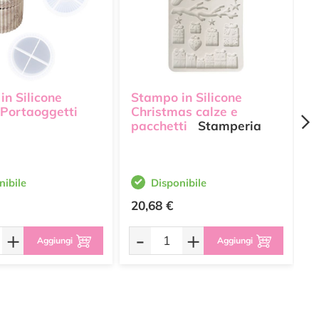
in Silicone
Stampo in Silicone
S
 Portaoggetti
Christmas calze e
V
pacchetti
Stamperia
W
nibile
Disponibile
20,68 €
1
+
-
+
Aggiungi
Aggiungi