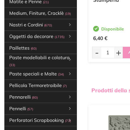
Matite e Penne
(21)
Medium, Finiture, Cracklè
(19)
Nastri e Cordini
(670)
Disponibile
Oggetti da decorare
(1735)
6,40 €
Paillettes
-
+
(60)
A
Paste modellabili e colatura
(33)
Paste speciali e Malte
(34)
Pellicola Termoretraibile
(7)
Prodotti della
Pennarelli
(80)
Pennelli
(57)
Perforatori Scrapbooking
(73)