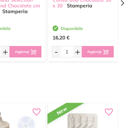
and Chocolate cm
x 30
Stamperia
2
Stamperia
nibile
Disponibile
16,20 €
9
+
-
+
Aggiungi
Aggiungi
New