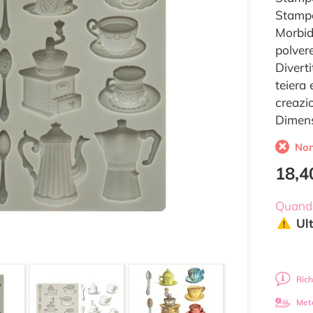
Stampe
Morbido
polver
Diverti
teiera 
creazio
Dimens
Non
18,4
Quando
Ul
Rich
Met