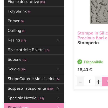
Piume decorative
(10)
PolyShrink
(5)
Primer
(5)
Quilling
(4)
Stampo in Sili
Precious fiori e
Resina
(47)
Stamperia
Rivettatrici e Rivetti
(15)
Sapone
(42)
Disponibile
Scuola
18,40 €
(29)
ShapeCutter e Mascherine
-
+
(5)
A
Sospeso Trasparente
(180)
Speciale Natale
(118)
Stampi