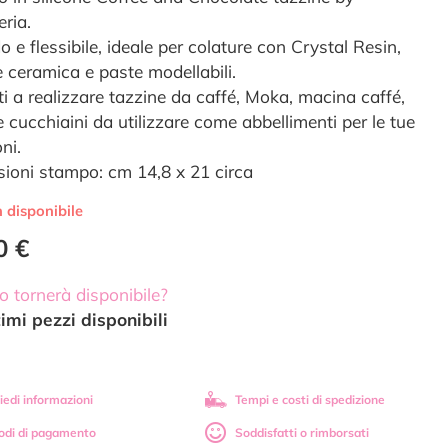
ria.
 e flessibile, ideale per colature con Crystal Resin,
e ceramica e paste modellabili.
ti a realizzare tazzine da caffé, Moka, macina caffé,
e cucchiaini da utilizzare come abbellimenti per le tue
ni.
ioni stampo: cm 14,8 x 21 circa
 disponibile
0 €
 tornerà disponibile?
timi pezzi disponibili
iedi informazioni
Tempi e costi di spedizione
odi di pagamento
Soddisfatti o rimborsati