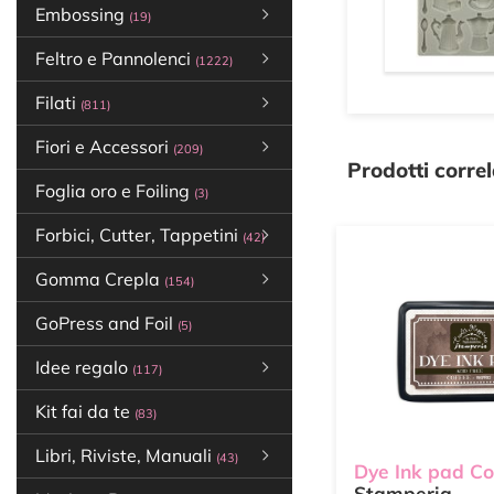
Embossing
(19)
Feltro e Pannolenci
(1222)
Filati
(811)
Fiori e Accessori
(209)
Prodotti correl
Foglia oro e Foiling
(3)
Forbici, Cutter, Tappetini
(42)
Gomma Crepla
(154)
GoPress and Foil
(5)
Idee regalo
(117)
Kit fai da te
(83)
Libri, Riviste, Manuali
(43)
Dye Ink pad Co
Stamperia