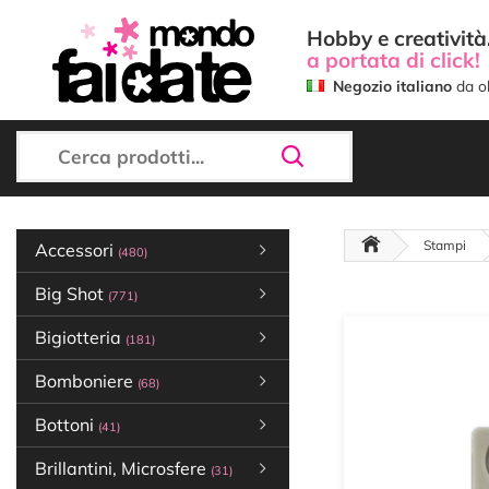
Hobby e creatività.
a portata di click!
Negozio italiano
da ol
Stampi
Accessori
(480)
Big Shot
(771)
Bigiotteria
(181)
Bomboniere
(68)
Bottoni
(41)
Brillantini, Microsfere
(31)