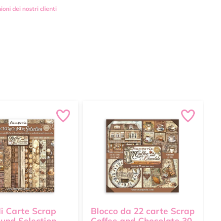
ioni dei nostri clienti
di Carte Scrap
Blocco da 22 carte Scrap
B
und Selection
Coffee and Chocolate 30
C