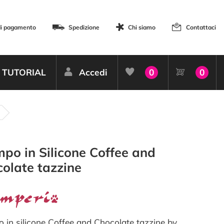
di pagamento
Spedizione
Chi siamo
Contattaci
TUTORIAL
Accedi
0
0
po in Silicone Coffee and
olate tazzine
 in silicone Coffee and Chocolate tazzine by