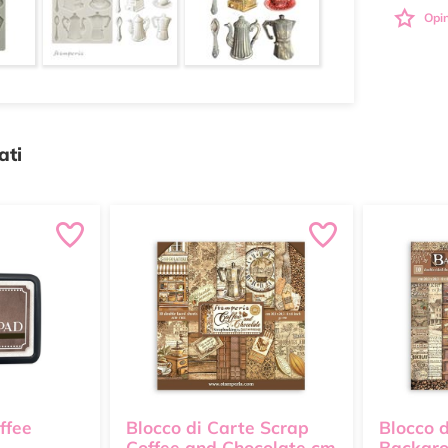
Opin
ati
ffee
Blocco di Carte Scrap
Blocco 
Coffee and Chocolate cm
Backgro