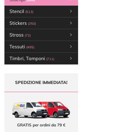
(389)
Stencil
(513)
Stickers
(350)
Strass
(72)
Tessuti
(495)
Timbri, Tamponi
(711)
SPEDIZIONE IMMEDIATA!
GRATIS per ordini da 79 €