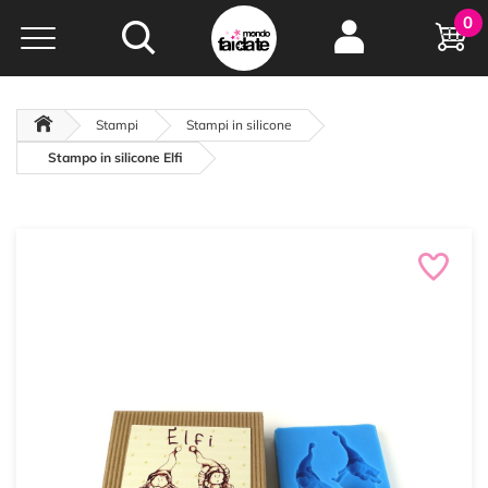
Hobby e
0
creatività...
a portata di click!
Negozio italiano
da
oltre 15 anni online
Stampi
Stampi in silicone
Stampo in silicone Elfi