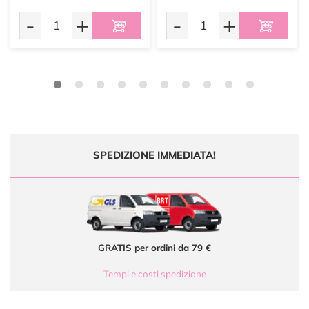
-
+
-
+
SPEDIZIONE IMMEDIATA!
GRATIS per ordini da 79 €
Tempi e costi spedizione