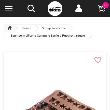
Hobby e
0
creatività...
a portata di click!
Negozio italiano
da
oltre 15 anni online
Stampi
Stampi in silicone
Stampo in silicone Campane Stella e Pacchetti regalo