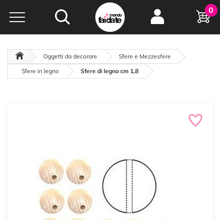
Hobby e
0
creatività...
a portata di click!
Negozio italiano
da
oltre 15 anni online
Oggetti da decorare
Sfere e Mezzesfere
Sfere in legno
Sfere di legno cm 1,8