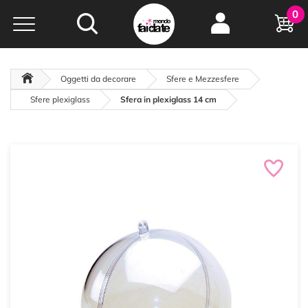
Hobby e
0
creatività...
a portata di click!
Negozio italiano
da
oltre 15 anni online
Oggetti da decorare
Sfere e Mezzesfere
Sfere plexiglass
Sfera in plexiglass 14 cm