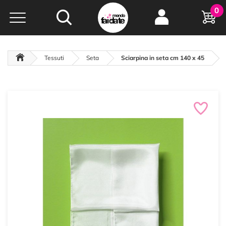
Hobby e
0
creatività...
a portata di click!
Negozio italiano
da
oltre 15 anni online
Tessuti
Seta
Sciarpina in seta cm 140 x 45