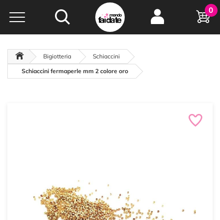
Hobby e
0
creatività...
a portata di click!
Negozio italiano
da
oltre 15 anni online
Bigiotteria
Schiaccini
Schiaccini fermaperle mm 2 colore oro