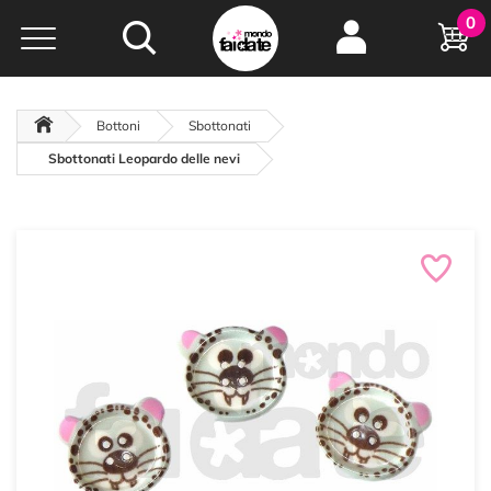
Hobby e
0
creatività...
a portata di click!
Negozio italiano
da
oltre 15 anni online
Bottoni
Sbottonati
Sbottonati Leopardo delle nevi