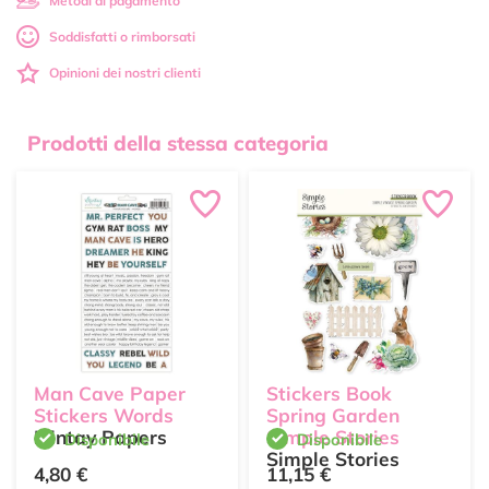
Metodi di pagamento
Soddisfatti o rimborsati
Opinioni dei nostri clienti
Prodotti della stessa categoria
Man Cave Paper
Stickers Book
Stickers Words
Spring Garden
Mintay Papers
Simple Stories
Disponibile
Disponibile
Simple Stories
4,80 €
11,15 €