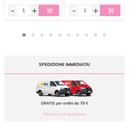
-
+
-
+
SPEDIZIONE IMMEDIATA!
GRATIS per ordini da 79 €
Tempi e costi spedizione