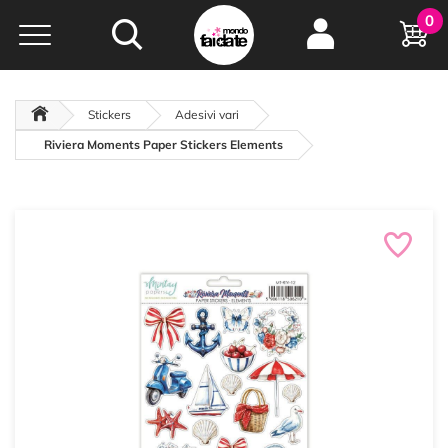
Hobby e
0
creatività...
a portata di click!
Negozio italiano
da
oltre 15 anni online
Stickers
Adesivi vari
Riviera Moments Paper Stickers Elements