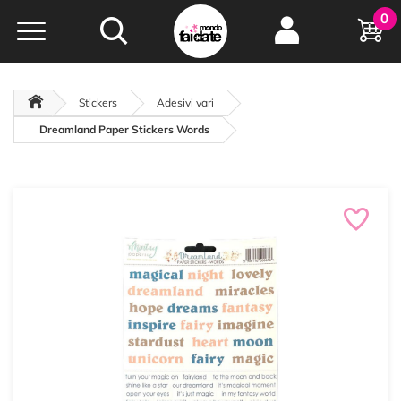
Hobby e
0
creatività...
a portata di click!
Negozio italiano
da
oltre 15 anni online
Stickers
Adesivi vari
Dreamland Paper Stickers Words