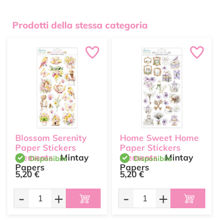
Prodotti della stessa categoria
Blossom Serenity
Home Sweet Home
Paper Stickers
Paper Stickers
Elements
Mintay
Elements
Mintay
Disponibile
Disponibile
Papers
Papers
5,20 €
5,20 €
-
+
-
+