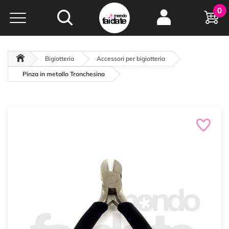
Hobby e
0
creatività...
a portata di click!
Negozio italiano
da
oltre 15 anni online
Bigiotteria
Accessori per bigiotteria
Pinza in metallo Tronchesino