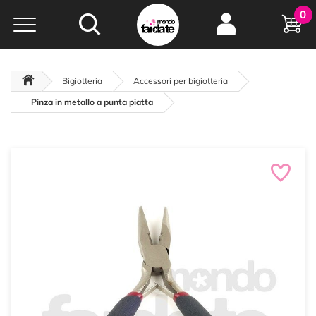
Hobby e
0
creatività...
a portata di click!
Negozio italiano
da
oltre 15 anni online
Bigiotteria
Accessori per bigiotteria
Pinza in metallo a punta piatta