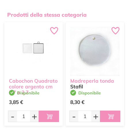
Prodotti della stessa categoria
Cabochon Quadrato
Madreperla tonda
colore argento cm
Stafil
2,7 x 2,7
Disponibile
Disponibile
3,85 €
8,30 €
-
+
-
+