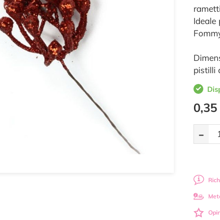
rametti
Ideale 
Fommy, 
Dimens
pistill
Dis
0,35
-
Rich
Met
Opin