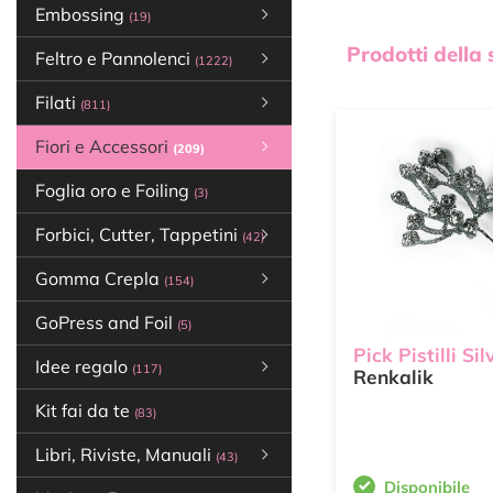
Embossing
(19)
Prodotti della
Feltro e Pannolenci
(1222)
Filati
(811)
Fiori e Accessori
(209)
Foglia oro e Foiling
(3)
Forbici, Cutter, Tappetini
(42)
Gomma Crepla
(154)
GoPress and Foil
(5)
Pick Pistilli Sil
Idee regalo
(117)
Renkalik
Kit fai da te
(83)
Libri, Riviste, Manuali
(43)
Disponibile