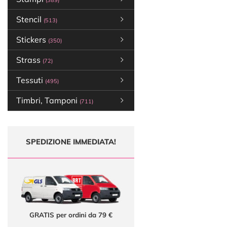
(389)
Stencil
(513)
Stickers
(350)
Strass
(72)
Tessuti
(495)
Timbri, Tamponi
(711)
SPEDIZIONE IMMEDIATA!
GRATIS per ordini da 79 €