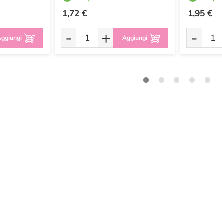
1,72 €
1,95 €
-
+
-
ggiungi
Aggiungi