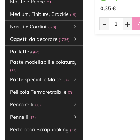
Matite e Penne
(21)
0,35 €
Medium, Finiture, Cracklè
(19)
-
+
A
Nastri e Cordini
(670)
Oggetti da decorare
(1736)
Paillettes
(60)
Paste modellabili e colatura
(33)
Paste speciali e Malte
(34)
Pellicola Termoretraibile
(7)
Pennarelli
(80)
Pennelli
(57)
Perforatori Scrapbooking
(73)