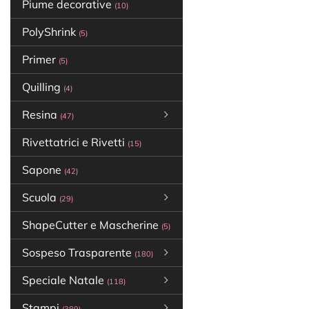
Piume decorative
(10)
PolyShrink
(5)
Primer
(5)
Quilling
(4)
Resina
(47)
Rivettatrici e Rivetti
(15)
Sapone
(42)
Scuola
(29)
ShapeCutter e Mascherine
(5)
Sospeso Trasparente
(180)
Speciale Natale
(118)
Stampi