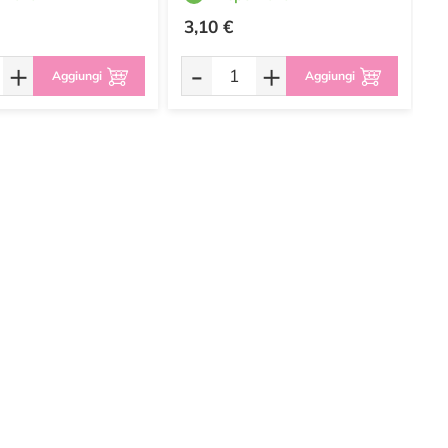
3,10 €
1
+
-
+
Aggiungi
Aggiungi