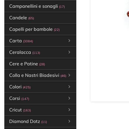
Campanellini e sonagli
(17)
Candele
(65)
Capelli per bambole
(22)
Carta
(3084)
Ceralacca
(113)
Cere e Patine
(28)
Colla e Nastri Biadesivi
(46)
Colori
(425)
Corsi
(147)
Cricut
(163)
Diamond Dotz
(11)