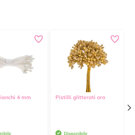
 Bianchi 4 mm
Pistilli glitterati oro
P
nibile
Disponibile