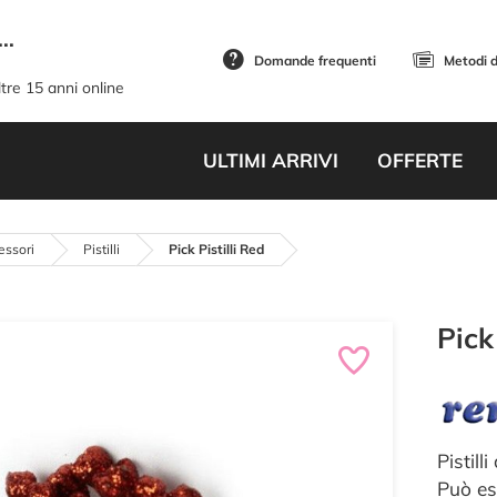
..
Domande frequenti
Metodi 
tre 15 anni online
ULTIMI ARRIVI
OFFERTE
essori
Pistilli
Pick Pistilli Red
Pick
Pistill
Può ess