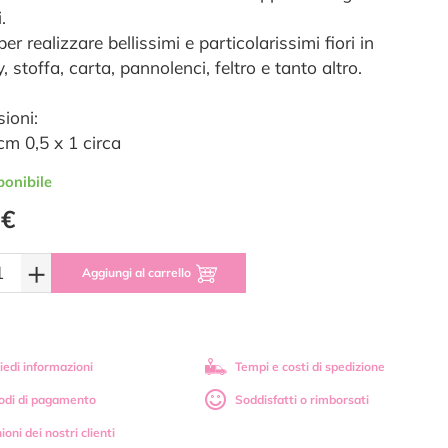
.
per realizzare bellissimi e particolarissimi fiori in
stoffa, carta, pannolenci, feltro e tanto altro.
ioni:
i cm 0,5 x 1 circa
ponibile
 €
+
Aggiungi al carrello
iedi informazioni
Tempi e costi di spedizione
odi di pagamento
Soddisfatti o rimborsati
ioni dei nostri clienti