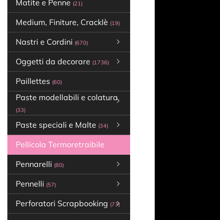
Matite e Penne
(21)
Medium, Finiture, Cracklè
(19)
Nastri e Cordini
(670)
Oggetti da decorare
(1736)
Paillettes
(60)
Paste modellabili e colatura
(33)
Paste speciali e Malte
(34)
Pellicola Termoretraibile
(7)
Pennarelli
(80)
Pennelli
(57)
Perforatori Scrapbooking
(73)