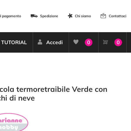
di pagamento
Spedizione
Chi siamo
Contattaci
TUTORIAL
Accedi
0
0
icola termoretraibile Verde con
chi di neve