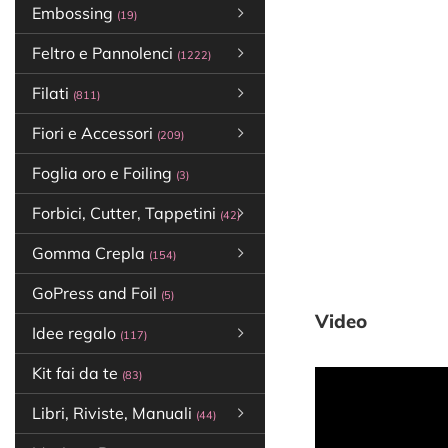
Embossing
(19)
Feltro e Pannolenci
(1222)
Filati
(811)
Fiori e Accessori
(209)
Foglia oro e Foiling
(3)
Forbici, Cutter, Tappetini
(42)
Gomma Crepla
(154)
GoPress and Foil
(5)
Video
Idee regalo
(117)
Kit fai da te
(83)
Libri, Riviste, Manuali
(44)