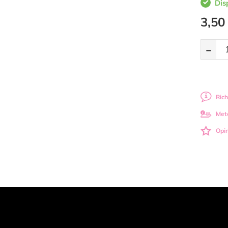
Dis
3,50
-
Rich
Met
Opin