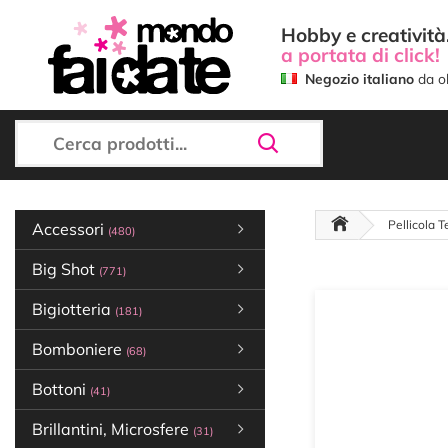
Hobby e creatività.
a portata di click!
Negozio italiano
da ol
Pellicola T
Accessori
(480)
Big Shot
(771)
Bigiotteria
(181)
Bomboniere
(68)
Bottoni
(41)
Brillantini, Microsfere
(31)