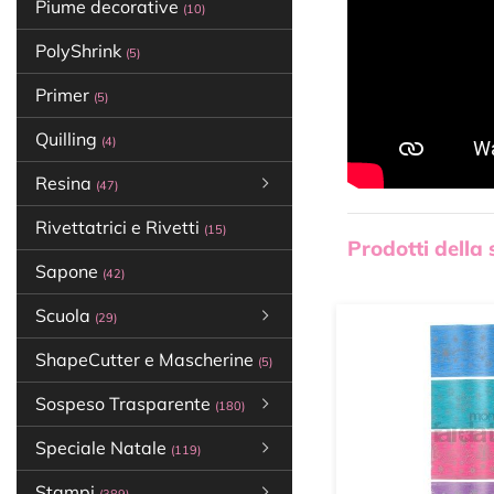
Piume decorative
(10)
PolyShrink
(5)
Primer
(5)
Quilling
(4)
Resina
(47)
Rivettatrici e Rivetti
(15)
Prodotti della
Sapone
(42)
Scuola
(29)
ShapeCutter e Mascherine
(5)
Sospeso Trasparente
(180)
Speciale Natale
(119)
Stampi