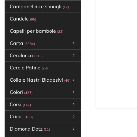
Campanellini e sonagli
(17)
Candele
(65)
Capelli per bambole
(22)
Carta
(3084)
Ceralacca
(113)
Cere e Patine
(28)
Colla e Nastri Biadesivi
(46)
Colori
(425)
Corsi
(147)
Cricut
(163)
Diamond Dotz
(11)