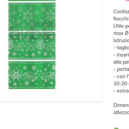
Confezi
fiocchi
Utile p
max Ø
Istruzi
- tagli
- inse
alla pe
- port
- con 
10-20 
- estra
Dimens
altezz