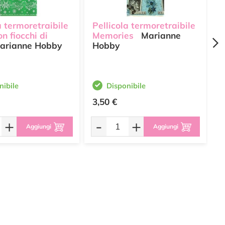
a termoretraibile
Pellicola termoretraibile
P
n fiocchi di
Memories
Marianne
W
arianne Hobby
Hobby
M
nibile
Disponibile
3,50 €
3
+
-
+
Aggiungi
Aggiungi