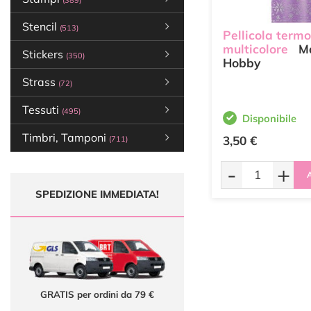
(389)
Stencil
(513)
Pellicola termo
multicolore
Ma
Stickers
(350)
Hobby
Strass
(72)
Tessuti
(495)
Disponibile
Timbri, Tamponi
3,50 €
(711)
-
+
A
SPEDIZIONE IMMEDIATA!
GRATIS per ordini da 79 €