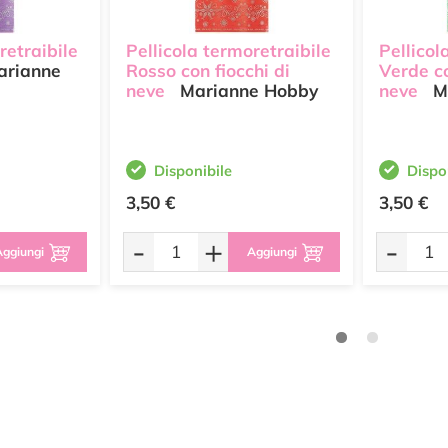
retraibile
Pellicola termoretraibile
Pellicol
rianne
Rosso con fiocchi di
Verde co
neve
Marianne Hobby
neve
M
Disponibile
Dispo
3,50 €
3,50 €
-
+
-
ggiungi
Aggiungi