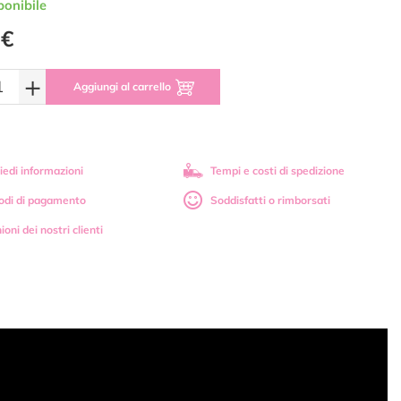
ponibile
 €
+
Aggiungi al carrello
iedi informazioni
Tempi e costi di spedizione
odi di pagamento
Soddisfatti o rimborsati
ioni dei nostri clienti