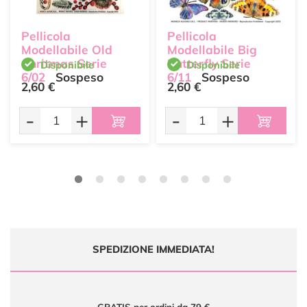
Pellicola
Pellicola
Modellabile Old
Modellabile Big
Chritmas Serie
Butterfly Serie
Disponibile
Disponibile
6/02
Sospeso
6/11
Sospeso
2,60 €
2,60 €
Trasparente
Trasparente
-
+
-
+
SPEDIZIONE IMMEDIATA!