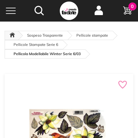
Hobby e
0
creatività...
a portata di click!
Negozio italiano
da
oltre 15 anni online
Sospeso Trasparente
Pellicole stampate
Pellicole Stampate Serie 6
Pellicola Modellabile Winter Serie 6/03