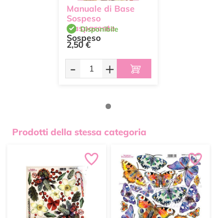
Manuale di Base
Sospeso
trasparente
Disponibile
Sospeso
2,50 €
Trasparente
-
+
Prodotti della stessa categoria