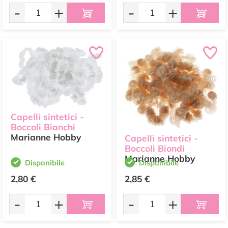
-
+
-
+
Capelli sintetici -
Boccoli Bianchi
Marianne Hobby
Capelli sintetici -
Boccoli Biondi
Marianne Hobby
Disponibile
Disponibile
2,80 €
2,85 €
-
+
-
+