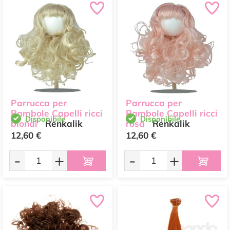
Parrucca per
Parrucca per
Bambole Capelli ricci
Bambole Capelli ricci
Disponibile
Disponibile
biondi
Renkalik
rosa
Renkalik
12,60 €
12,60 €
-
+
-
+