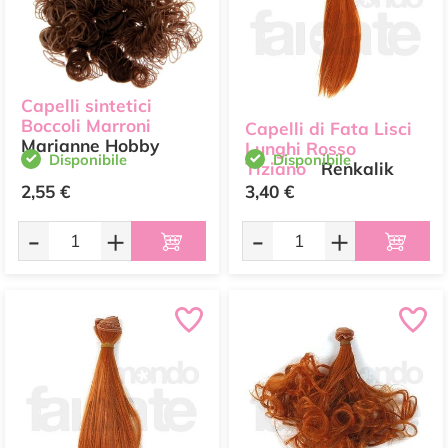
Capelli sintetici
Boccoli Marroni
Capelli di Fata Lisci
Marianne Hobby
Lunghi Rosso
Disponibile
Disponibile
Tiziano
Renkalik
2,55 €
3,40 €
-
+
-
+