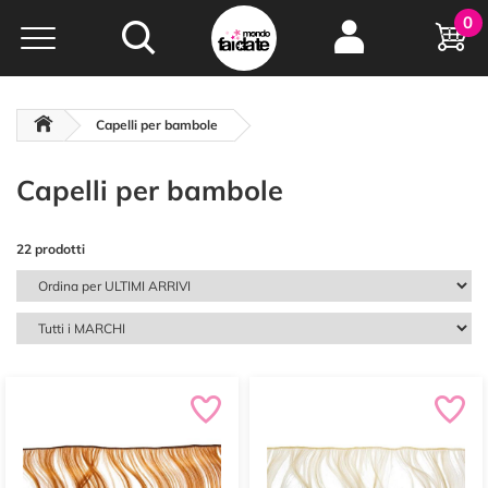
Hobby e
0
creatività...
a portata di click!
Negozio italiano
da
oltre 15 anni online
Capelli per bambole
Capelli per bambole
22 prodotti