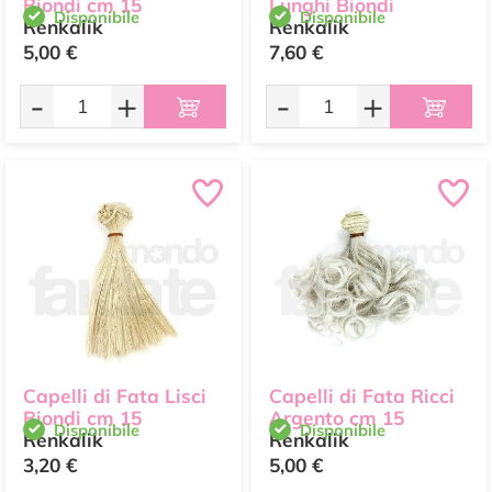
Biondi cm 15
Lunghi Biondi
Disponibile
Disponibile
Renkalik
Renkalik
5,00 €
7,60 €
-
+
-
+
Capelli di Fata Lisci
Capelli di Fata Ricci
Biondi cm 15
Argento cm 15
Disponibile
Disponibile
Renkalik
Renkalik
3,20 €
5,00 €