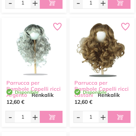
-
+
-
+
Parrucca per
Parrucca per
Bambole Capelli ricci
Bambole Capelli ricci
Disponibile
Disponibile
Argento
Renkalik
castani
Renkalik
12,60 €
12,60 €
-
+
-
+