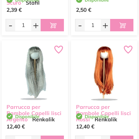
Scuro
Stafil
2,39 €
2,50 €
-
+
-
+
Parrucca per
Parrucca per
Bambole Capelli lisci
Bambole Capelli lisci
Disponibile
Disponibile
Argento
Renkalik
Rossi
Renkalik
12,40 €
12,40 €