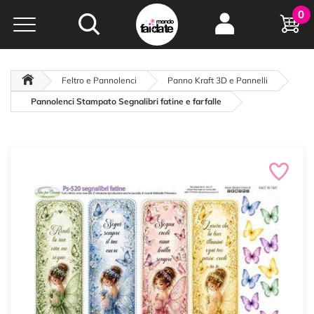
Hobby e
0
creatività...
a portata di click!
Negozio italiano
da
oltre 15 anni online
Feltro e Pannolenci
Panno Kraft 3D e Pannelli
Pannolenci Stampato Segnalibri fatine e farfalle