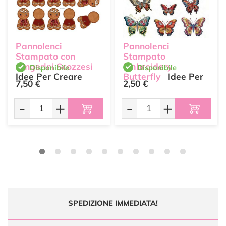
Pannolenci
Pannolenci
Stampato con
Stampato
Gingerini Scozzesi
Embroidery
Disponibile
Disponibile
Idee Per Creare
Butterfly
Idee Per
7,50 €
2,50 €
Creare
-
+
-
+
SPEDIZIONE IMMEDIATA!