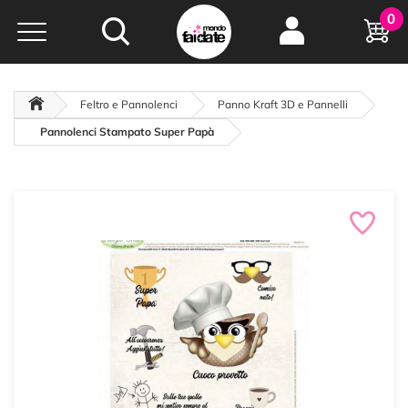
Hobby e
0
creatività...
a portata di click!
Negozio italiano
da
oltre 15 anni online
Feltro e Pannolenci
Panno Kraft 3D e Pannelli
Pannolenci Stampato Super Papà